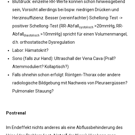
Blutdruck: einzelne RR-Werte können schon hinweisgebend
sein, Vorsicht allerdings bei bspw. niedrigen Drücken und
Herzinsuffizienz. Besser (vereinfachter) Schellong-Test ->
positiver Schellong-Test (RR-Abfall
>20mmHg, RR-
systolisch
Abfall
>10mmHg) spricht für einen Volumenmangel,
diastolisch
d.h. orthostatische Dysregulation
Labor: Hämatokrit?
Sono (falls zur Hand): Ultraschall der Vena Cava (Prall?
Atemmoduliert? Kollaptisch?)
Falls ohnehin schon erfolgt: Röntgen-Thorax oder andere
radiologische Bildgebung mit Nachweis von Pleuraergüssen?
Pulmonaler Stauung?
Postrenal
Im Endeffekt nichts anderes als eine Abflussbehinderung des