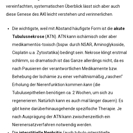
vereinfachten, systematischen Überblick lässt sich aber auch
diese Genese des AKI leicht verstehen und verinnerlichen.
Die wichtigste, weil mit Abstand häufigste Form ist die
akute
Tubulusnekrose
(ATN). ATN kann ischämisch oder aber
medikamentös-toxisch (bspw. durch NSAR, Aminoglykoside,
Cisplatin u.a. Zytostatika) bedingt sein. Nekrose klingt erstmal
schlimm, so dramatisch ist das Ganze allerdings nicht, da es
nach Pausieren der verantwortlichen Medikamente bzw.
Behebung der Ischämie zu einer verhältnismäßig „raschen“
Erholung der Nierenfunktion kommen
kann
(die
Tubulusepithelien benötigen ca. 2 Wochen, um sich zu
regenerieren. Natürlich kann es auch mal länger dauern). Es
gibt keine darüberhinausgehende spezifische Therapie. Je
nach Ausprägung der ATN kann zwischenzeitlich ein
Nierenersatzverfahren notwendig werden.
Die
interstitielle Nephritis
(auch tubulo-interstitielle