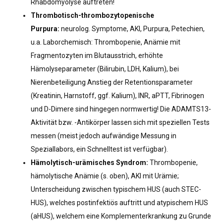
Rhabdomyolyse auftreten!
Thrombotisch-thrombozytopenische
Purpura:
neurolog. Symptome, AKI, Purpura, Petechien,
u.a. Laborchemisch: Thrombopenie, Anämie mit
Fragmentozyten im Blutausstrich, erhöhte
Hämolyseparameter (Bilirubin, LDH, Kalium), bei
Nierenbeteiligung Anstieg der Retentionsparameter
(Kreatinin, Harnstoff, ggf. Kalium), INR, aPTT, Fibrinogen
und D-Dimere sind hingegen normwertig! Die ADAMTS13-
Aktivität bzw. -Antikörper lassen sich mit speziellen Tests
messen (meist jedoch aufwändige Messung in
Speziallabors, ein Schnelltest ist verfügbar).
Hämolytisch-urämisches Syndrom:
Thrombopenie,
hämolytische Anämie (s. oben), AKI mit Urämie;
Unterscheidung zwischen typischem HUS (auch STEC-
HUS), welches postinfektiös auftritt und atypischem HUS
(aHUS), welchem eine Komplementerkrankung zu Grunde