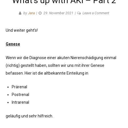
What’s up with AKI – Part 2
on
by
Jana
29. November 2021
Leave a Comment
What’s
up
Und weiter geht’s!
with
AKI
Genese
–
Part
Wenn wir die Diagnose einer akuten Nierenschädigung einmal
2
(richtig) gestellt haben, sollten wir uns mit ihrer Genese
befassen. Hier ist die altbekannte Einteilung in
Prärenal
Postrenal
Intrarenal
geläufig und sehr hilfreich.