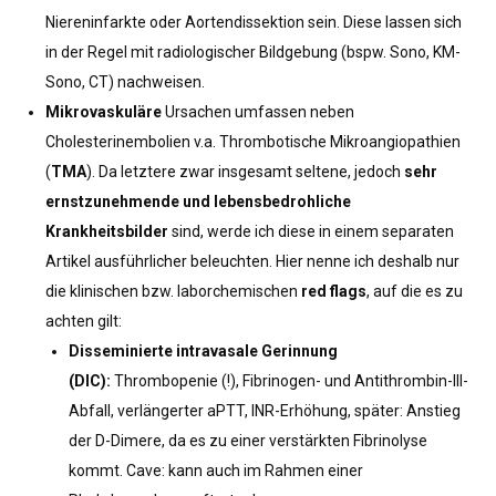
Niereninfarkte oder Aortendissektion sein. Diese lassen sich
in der Regel mit radiologischer Bildgebung (bspw. Sono, KM-
Sono, CT) nachweisen.
Mikrovaskuläre
Ursachen umfassen neben
Cholesterinembolien v.a. Thrombotische Mikroangiopathien
(
TMA
). Da letztere zwar insgesamt seltene, jedoch
sehr
ernstzunehmende und lebensbedrohliche
Krankheitsbilder
sind, werde ich diese in einem separaten
Artikel ausführlicher beleuchten. Hier nenne ich deshalb nur
die klinischen bzw. laborchemischen
red flags
, auf die es zu
achten gilt:
Disseminierte intravasale Gerinnung
(DIC):
Thrombopenie (!), Fibrinogen- und Antithrombin-III-
Abfall, verlängerter aPTT, INR-Erhöhung, später: Anstieg
der D-Dimere, da es zu einer verstärkten Fibrinolyse
kommt. Cave: kann auch im Rahmen einer