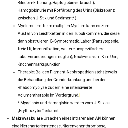
Bilirubin-Erhöhung, Haptoglobinverbrauch),
Hämoglobinurie mit Rotfärbung des Urins (Diskrepanz
zwischen U-Stix und Sediment*)
Myelomniere: beim multiplen Myelom kann es zum
Ausfall von Leichtketten in den Tubuli kommen, die diese
dann obstruieren. B-Symptomatik, Labor (Panzytopenie,
freie LK, Immunfixation, weitere unspezifischere
Laborveränderungen möglich), Nachweis von LK im Urin,
Knochenmarkspunktion
Therapie: Bei den Pigment-Nephropathien steht jeweils
die Behandlung der Grunderkrankung und bei der
Rhabdomyolyse zudem eine intensivierte
Volumentherapie im Vordergrund.
* Myoglobin und Hämoglobin werden vom U-Stix als
„Erythrozyten“ erkannt
Makrovaskuläre
Ursachen eines intrarenalen AKI können
eine Nierenarterienstenose, Nierenvenenthrombose,