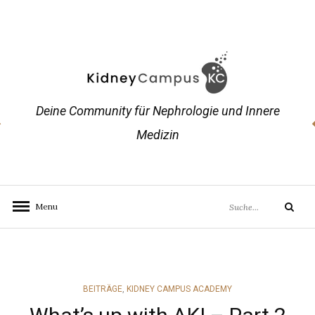
Skip
to
content
Deine Community für Nephrologie und Innere
Medizin
Search
Menu
Search
for:
CATEGORIES
BEITRÄGE
,
KIDNEY CAMPUS ACADEMY