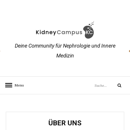
Skip
to
content
Deine Community für Nephrologie und Innere
Medizin
Search
Menu
Search
for:
ÜBER UNS