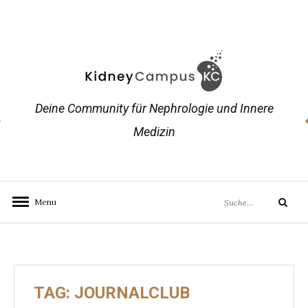
Skip
to
content
Deine Community für Nephrologie und Innere
Medizin
Search
Menu
Search
for:
TAG:
JOURNALCLUB