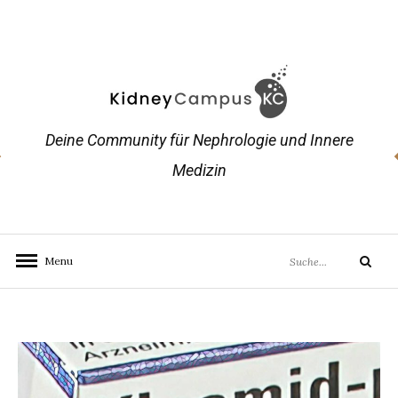
Skip
to
content
Deine Community für Nephrologie und Innere
Medizin
Search
Menu
Search
for: