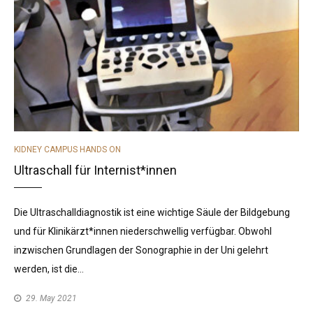
CATEGORIES
KIDNEY CAMPUS HANDS ON
Ultraschall für Internist*innen
Die Ultraschalldiagnostik ist eine wichtige Säule der Bildgebung
und für Klinikärzt*innen niederschwellig verfügbar. Obwohl
inzwischen Grundlagen der Sonographie in der Uni gelehrt
werden, ist die…
29. May 2021