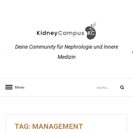
Skip
to
content
Deine Community für Nephrologie und Innere
Medizin
Search
Menu
Search
for:
TAG:
MANAGEMENT